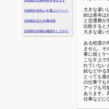
日給制の仕事内容を考えます
大きな違い
日給制の支払いを選ぶメリット
給は基本は
と交通費が
日給制の主な仕事内容
比較すると
大きな違い
日給制の詳細の確認をしてから
ある程度の
ません。そ
事に就くケ
こなす上で
れていない
給などやる
とっても雇
の仕事でも
アップも可
あります。
仕事などに