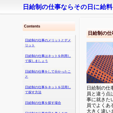
日給制の仕事ならその日に給料
Contents
日給制の仕
日給制の仕事のメリットとデメ
リット
日給制の仕事はネットを利用し
て探しましょう
日給制の仕事をして分かったこ
と
日給制の仕
日給制の仕事をネットを活用し
て探す方法
員と違う点
事に就きた
日給制の仕事を探す場合
員でよくあ
大きく違い